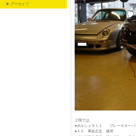
▶ アーカイブ
２階では
●ポルシェ９１１ ブレーキオーバ
●Ｘ５ 事故左足 修理