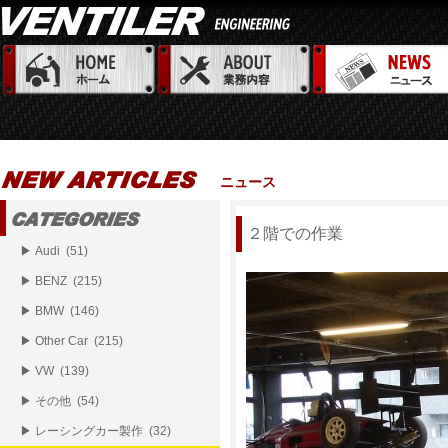
ニュース
２階での作業
▶ Audi (51)
▶ BENZ (215)
▶ BMW (146)
▶ Other Car (215)
▶ VW (139)
▶ その他 (54)
▶ レーシングカー製作 (32)