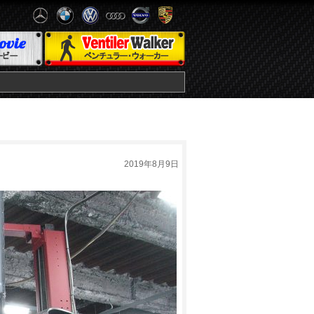
2019年8月9日