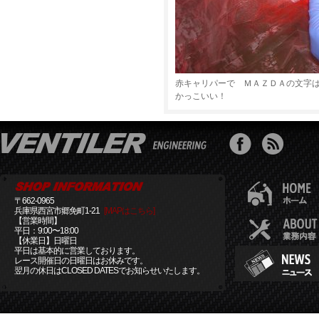
赤キャリパーで ＭＡＺＤＡの文字
かっこいい！
〒662-0965
兵庫県西宮市郷免町1-21
[MAPはこちら]
【営業時間】
平日：9:00〜18:00
【休業日】日曜日
平日は基本的に営業しております。
レース開催日の日曜日はお休みです。
翌月の休日はCLOSED DATESでお知らせいたします。