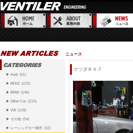
ニュース
マツダＲＸ-7
▶ Audi (51)
▶ BENZ (215)
▶ BMW (146)
▶ Other Car (215)
▶ VW (139)
▶ その他 (54)
▶ レーシングカー製作 (32)