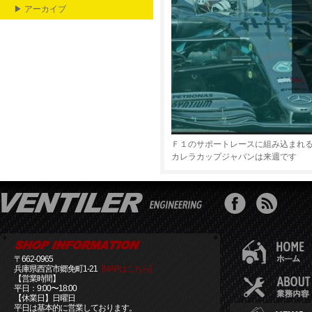
▶ アーカイブ
Ｆ１のサポートレースに組み込まれ
カレラカップジャパンは来週です
〒662-0965
兵庫県西宮市郷免町1-21
[MAPはこちら]
【営業時間】
平日：9:00〜18:00
【休業日】日曜日
平日は基本的に営業しております。