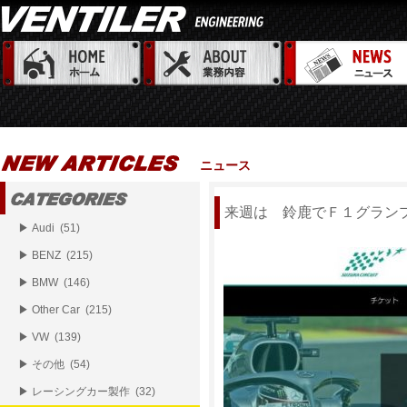
ニュース
来週は 鈴鹿でＦ１グラン
▶ Audi (51)
▶ BENZ (215)
▶ BMW (146)
▶ Other Car (215)
▶ VW (139)
▶ その他 (54)
▶ レーシングカー製作 (32)