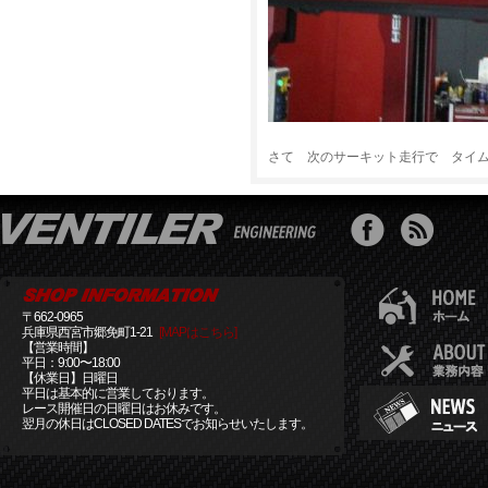
さて 次のサーキット走行で タイ
〒662-0965
兵庫県西宮市郷免町1-21
[MAPはこちら]
【営業時間】
平日：9:00〜18:00
【休業日】日曜日
平日は基本的に営業しております。
レース開催日の日曜日はお休みです。
翌月の休日はCLOSED DATESでお知らせいたします。