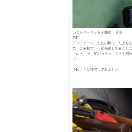
いつもサーキット全開の Ｓ様
前回
「ロアアーム ただの棒で たより
の ご依頼で 一部補強してみたと
「めっちゃ 変わったわ もっと補
で
今回さらに補強してみました