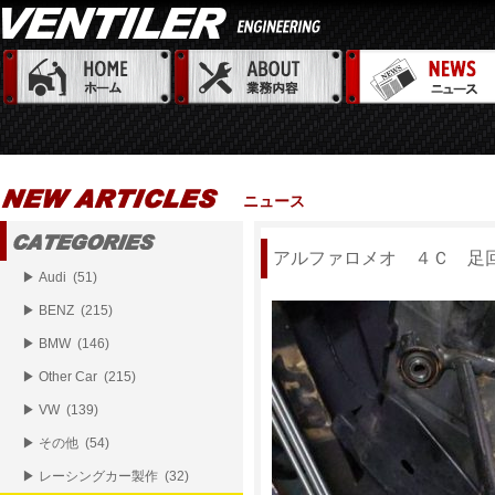
ニュース
アルファロメオ ４Ｃ 足
▶ Audi (51)
▶ BENZ (215)
▶ BMW (146)
▶ Other Car (215)
▶ VW (139)
▶ その他 (54)
▶ レーシングカー製作 (32)