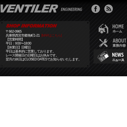
〒662-0965
兵庫県西宮市郷免町1-21
[MAPはこちら]
【営業時間】
平日：9:00〜18:00
【休業日】日曜日
平日は基本的に営業しております。
レース開催日の日曜日はお休みです。
翌月の休日はCLOSED DATESでお知らせいたします。