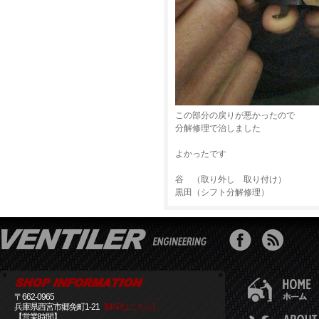
この部分の戻りが悪かったので
分解修理で治しました
よかったです
谷 （取り外し 取り付け）
黒田（シフト分解修理）
〒662-0965
兵庫県西宮市郷免町1-21
[MAPはこちら]
【営業時間】