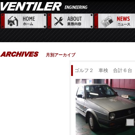
月別アーカイブ
ゴルフ２ 車検 合計６台