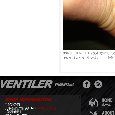
燃料ホースが ヒビだらけなので 
その他は大丈夫でしたよ♪ （難波
〒662-0965
兵庫県西宮市郷免町1-21
[MAPはこちら]
【営業時間】