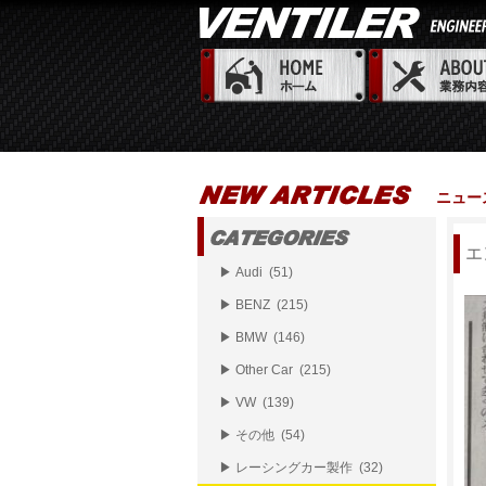
ニュー
エ
▶ Audi (51)
▶ BENZ (215)
▶ BMW (146)
▶ Other Car (215)
▶ VW (139)
▶ その他 (54)
▶ レーシングカー製作 (32)