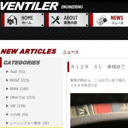
ニュース
Ｒ１２９ ＳＬ 車検終了
▶ Audi (51)
▶ BENZ (215)
新車の時から こられているＹ様の
１９９９年式です
▶ BMW (146)
▶ Other Car (215)
▶ VW (139)
▶ その他 (54)
▶ レーシングカー製作 (32)