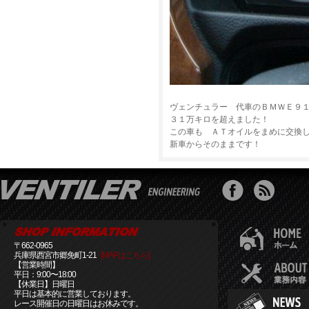
ヴェンチュラー 代車のＢＭＷＥ９
３１万キロを超えました！
この車も ＡＴオイルをまめに交換
新車からそのままです！
〒662-0965
兵庫県西宮市郷免町1-21
[MAPはこちら]
【営業時間】
平日：9:00〜18:00
【休業日】日曜日
平日は基本的に営業しております。
レース開催日の日曜日はお休みです。