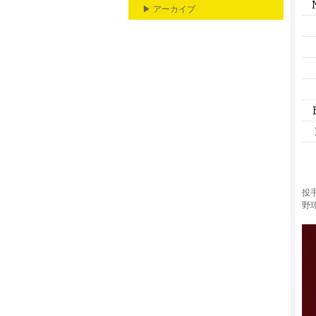
▶ アーカイブ
投
野