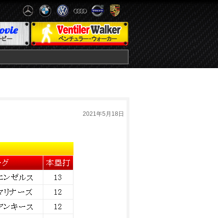
2021年5月18日