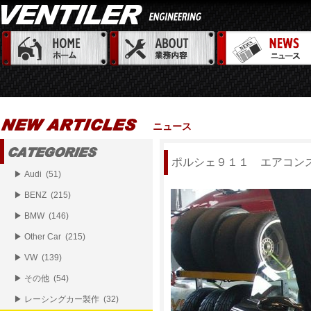
ニュース
ポルシェ９１１ エアコン
▶ Audi (51)
▶ BENZ (215)
▶ BMW (146)
▶ Other Car (215)
▶ VW (139)
▶ その他 (54)
▶ レーシングカー製作 (32)