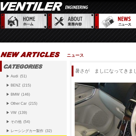
ニュース
暑さが ましになってきま
▶ Audi (51)
▶ BENZ (215)
▶ BMW (146)
▶ Other Car (215)
▶ VW (139)
▶ その他 (54)
▶ レーシングカー製作 (32)