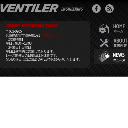
〒662-0965
兵庫県西宮市郷免町1-21
[MAPはこちら]
【営業時間】
平日：9:00〜18:00
【休業日】日曜日
平日は基本的に営業しております。
レース開催日の日曜日はお休みです。
翌月の休日はCLOSED DATESでお知らせいたします。