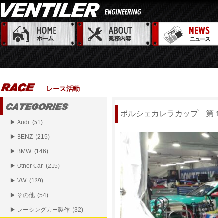
レース活動
ポルシェカレラカップ 第
▶ Audi (51)
▶ BENZ (215)
▶ BMW (146)
▶ Other Car (215)
▶ VW (139)
▶ その他 (54)
▶ レーシングカー製作 (32)