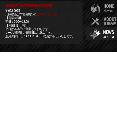
〒662-0965
兵庫県西宮市郷免町1-21
[MAPはこちら]
【営業時間】
平日：9:00〜18:00
【休業日】日曜日
平日は基本的に営業しております。
レース開催日の日曜日はお休みです。
翌月の休日はCLOSED DATESでお知らせいたします。