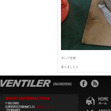
ポンプ交換
直りました♬
〒662-0965
兵庫県西宮市郷免町1-21
[MAPはこちら]
【営業時間】