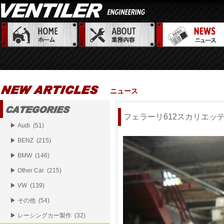
ニュース
フェラーリ612スカリエッ
▶ Audi (51)
▶ BENZ (215)
▶ BMW (146)
▶ Other Car (215)
▶ VW (139)
▶ その他 (54)
▶ レーシングカー製作 (32)