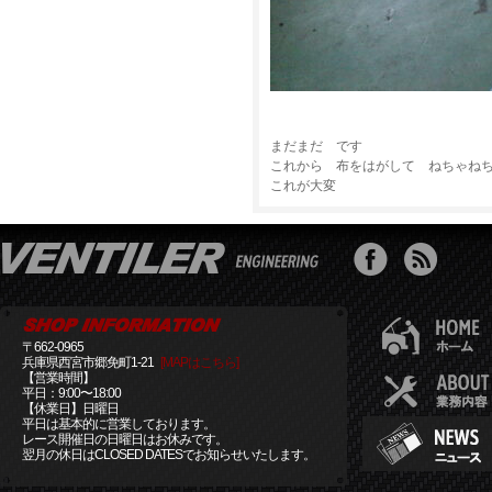
まだまだ です
これから 布をはがして ねちゃね
これが大変
〒662-0965
兵庫県西宮市郷免町1-21
[MAPはこちら]
【営業時間】
平日：9:00〜18:00
【休業日】日曜日
平日は基本的に営業しております。
レース開催日の日曜日はお休みです。
翌月の休日はCLOSED DATESでお知らせいたします。