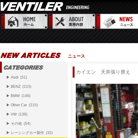
ニュース
カイエン 天井張り替え
▶ Audi (51)
▶ BENZ (215)
▶ BMW (146)
▶ Other Car (215)
▶ VW (139)
▶ その他 (54)
▶ レーシングカー製作 (32)