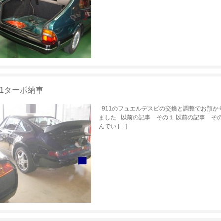
11ターボ納車
911のフュエルデスビの交換と調整でお預か
ました 以前の記事 その１ 以前の記事 そ
んでい […]