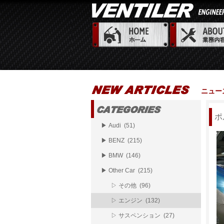
ニュー
ポ
▶ Audi (51)
▶ BENZ (215)
▶ BMW (146)
▶ Other Car (215)
▷ その他 (96)
▷ エンジン (132)
▷ サスペンション (27)