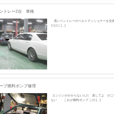
ントレー2台 車検
黒いベントレーのベルトテンショナーを
だけに […]
ーブ燃料ポンプ修理
エンジンがかからないんだ 直してよ のご
ない これが燃料ポンプ この […]