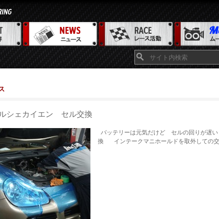
ス
ルシェカイエン セル交換
バッテリーは元気だけど セルの回りが遅い 
換 インテークマニホールドを取外しての交換 