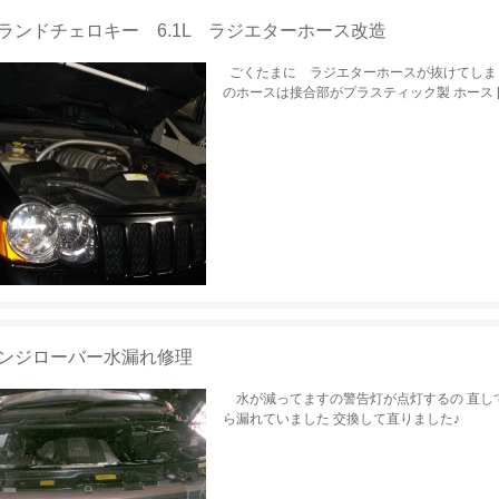
ランドチェロキー 6.1L ラジエターホース改造
ごくたまに ラジエターホースが抜けてしま
のホースは接合部がプラスティック製 ホース [
ンジローバー水漏れ修理
水が減ってますの警告灯が点灯するの 直し
ら漏れていました 交換して直りました♪