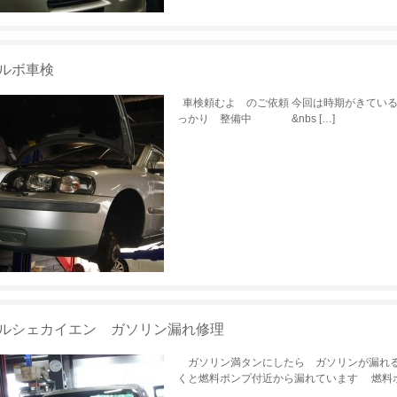
ルボ車検
車検頼むよ のご依頼 今回は時期がきている
っかり 整備中 &nbs […]
ルシェカイエン ガソリン漏れ修理
ガソリン満タンにしたら ガソリンが漏れる
くと燃料ポンプ付近から漏れています 燃料ポ 