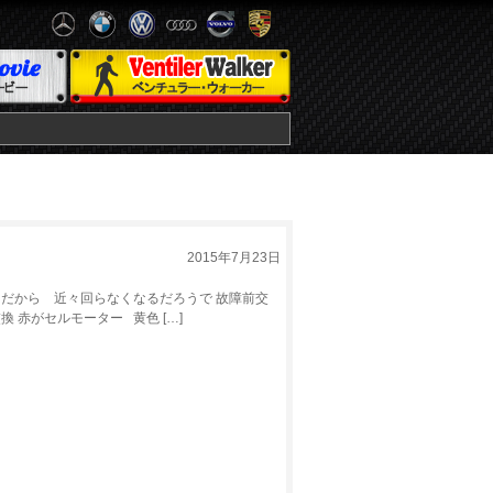
2015年7月23日
だから 近々回らなくなるだろうで 故障前交
赤がセルモーター 黄色 […]