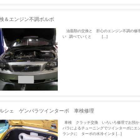
検＆エンジン不調ボルボ
油脂類の交換と 肝心のエンジン不調の修理
い 調べていくと […]
ルシェ ゲンバラツインターボ 車検修理
車検 クラッチ交換 いろいろ修理でお預か
バラによるチューニングでツインターボにエ
ランクに ターボの水冷インタ […]