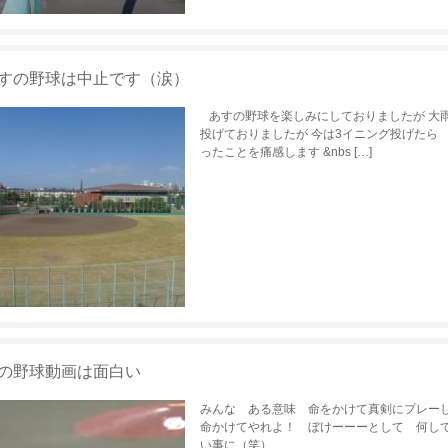
すの野球は中止です（涙）
あすの野球を楽しみにしておりましたが 大雨
投げておりましたが 今は3イニング投げたら
ったことを痛感します &nbs […]
の野球動画は面白い
みんな ある意味 命をかけて真剣にプレーし
命かけてやれよ！ ぼけーーーとして 何し
い事に（笑）