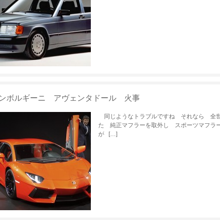
ンボルギーニ アヴェンタドール 火事
同じようなトラブルですね それなら 全世
た 純正マフラーを取外し スポーツマフラー
が […]