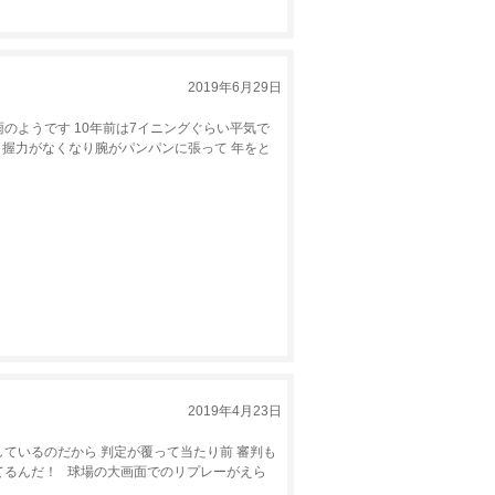
2019年6月29日
のようです 10年前は7イニングぐらい平気で
 握力がなくなり腕がパンパンに張って 年をと
2019年4月23日
ているのだから 判定が覆って当たり前 審判も
てるんだ！ 球場の大画面でのリプレーがえら