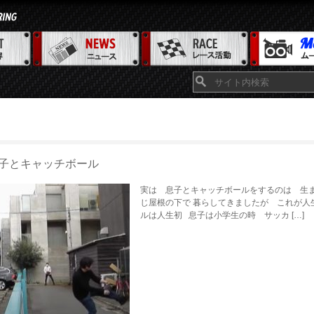
子とキャッチボール
実は 息子とキャッチボールをするのは 生ま
じ屋根の下で 暮らしてきましたが これが人
ルは人生初 息子は小学生の時 サッカ […]