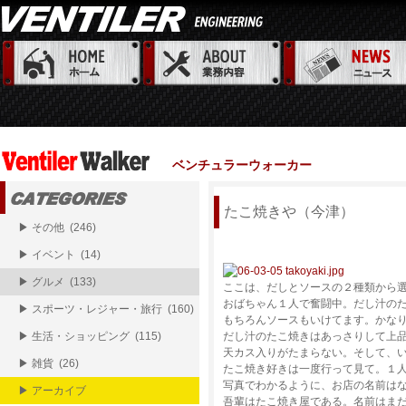
ベンチュラーウォーカー
たこ焼きや（今津）
▶ その他 (246)
▶ イベント (14)
▶ グルメ (133)
ここは、だしとソースの２種類から
おばちゃん１人で奮闘中。だし汁の
▶ スポーツ・レジャー・旅行 (160)
もちろんソースもいけてます。かな
▶ 生活・ショッピング (115)
だし汁のたこ焼きはあっさりして上
天カス入りがたまらない。そして、
▶ 雑貨 (26)
たこ焼き好きは一度行って見て。１
写真でわかるように、お店の名前は
▶ アーカイブ
吾輩はたこ焼き屋である。名前はま