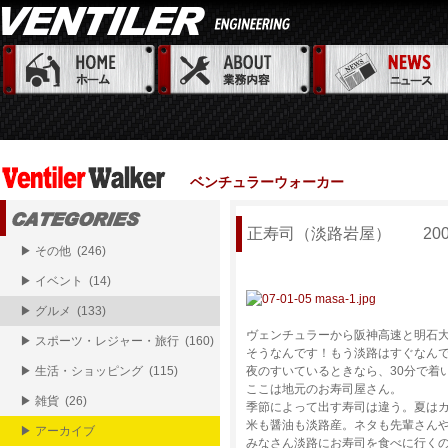
ベンチュラーウォーカー
正寿司（淡路岩屋） 2007.
▶ その他 (246)
▶ イベント (14)
▶ グルメ (133)
ヴェンチュラーから阪神高速と明石大
▶ スポーツ・レジャー・旅行 (160)
そうなんです！もう淡路はすぐなん
▶ 生活・ショッピング (115)
夜のすいているときなら、30分で着
ここは地元のお寿司屋さん。
▶ 雑貨 (26)
季節によって出す寿司は違う。夏は
米も醤油も淡路産。ネタも先輩さんや
▶ アーカイブ
みなさん淡路にお寿司を食べに行く