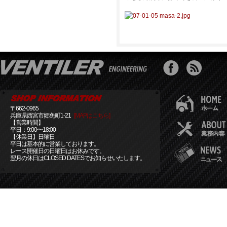
〒662-0965
兵庫県西宮市郷免町1-21
[MAPはこちら]
【営業時間】
平日：9:00〜18:00
【休業日】日曜日
平日は基本的に営業しております。
レース開催日の日曜日はお休みです。
翌月の休日はCLOSED DATESでお知らせいたします。