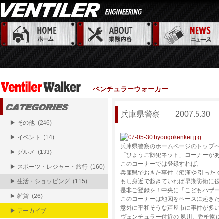
ベンチュラーウォーカー
兵庫県警察 2007.5.30
▶ その他 (246)
▶ イベント (14)
兵庫県警察のホームページのトップ
▶ グルメ (133)
「ひょうご防犯ネット」コーナーが
このコーナーでは登録すれば、
▶ スポーツ・レジャー・旅行 (160)
兵庫県でおきた事件（痴漢や 引った
▶ 生活・ショッピング (115)
もし身近で起きていれば早期防衛に
是非ご登録を！中央に「こどもハザー
▶ 雑貨 (26)
このコーナーは地図をベースに起き
意外に平和そうな芦屋市に事件が多
▶ アーカイブ
ヴェンチュラー付近の 夙川、香枦園