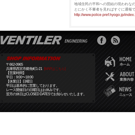
地域住民の平和への団結の現われな
とにかく不審者を見ればすぐに通報
http://www.police.pref.hyogo.jp/index
〒662-0965
兵庫県西宮市郷免町1-21
[MAPはこちら]
【営業時間】
平日：9:00〜18:00
【休業日】日曜日
平日は基本的に営業しております。
レース開催日の日曜日はお休みです。
翌月の休日はCLOSED DATESでお知らせいたします。