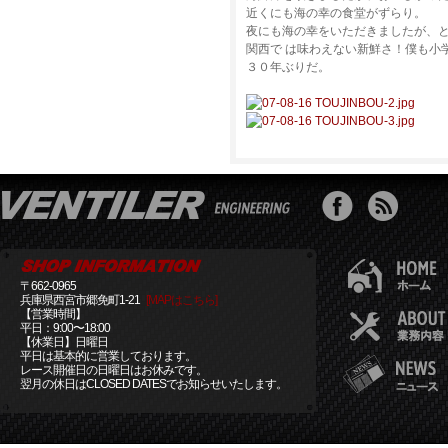
近くにも海の幸の食堂がずらり。
夜にも海の幸をいただきましたが、
関西で は味わえない新鮮さ！僕も小
３０年ぶりだ。
〒662-0965
兵庫県西宮市郷免町1-21
[MAPはこちら]
【営業時間】
平日：9:00〜18:00
【休業日】日曜日
平日は基本的に営業しております。
レース開催日の日曜日はお休みです。
翌月の休日はCLOSED DATESでお知らせいたします。