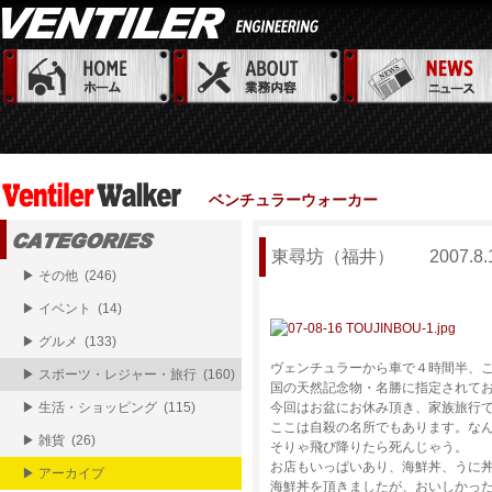
ベンチュラーウォーカー
東尋坊（福井） 2007.8.
▶ その他 (246)
▶ イベント (14)
▶ グルメ (133)
ヴェンチュラーから車で４時間半、
▶ スポーツ・レジャー・旅行 (160)
国の天然記念物・名勝に指定されて
▶ 生活・ショッピング (115)
今回はお盆にお休み頂き、家族旅行で
ここは自殺の名所でもあります。な
▶ 雑貨 (26)
そりゃ飛び降りたら死んじゃう。
お店もいっぱいあり、海鮮丼、うに丼
▶ アーカイブ
海鮮丼を頂きましたが、おいしかっ