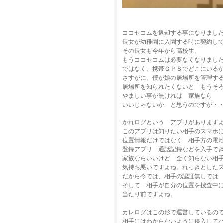
ココセコムを返却する事になりまし
長女が幼稚園に入園する時に契約し
その長女も今年から高校生。
もうココセコムは必要なくなりまし
ではなく、携帯ＧＰＳでどこにいる
さすがに、僕が娘の居場所を管理す
居場所を知られたくないと もうそ
やましい事が無ければ 家族なら
いいじゃないか と思うのですが・
かれログという アプリがあります
このアプリは知りたい相手のスマホ
位置情報だけではなく 相手方の電
登録アプリ 通話記録などを入手で
家族ならいいけど 全く知らない相
気持ち悪いですよね。れっきとした
だから今では、相手の認証無しでは
そして 相手が自分の位置を捜査中
当たり前ですよね。
カレログはこの形で運営しているの
相手にはわからないように侵入して