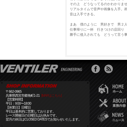
その上 どうなってるのかわかりま
リアルタイムで音声や画像を入手。画
音は入手できる。
まあ 僕のように 男好きで 男
仕事帰りに一杯 行きつけの店回り
勝手に侵入されても どうって言う
〒662-0965
兵庫県西宮市郷免町1-21
[MAPはこちら]
【営業時間】
平日：9:00〜18:00
【休業日】日曜日
平日は基本的に営業しております。
レース開催日の日曜日はお休みです。
翌月の休日はCLOSED DATESでお知らせいたします。