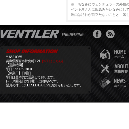
※ ちなみにヴェンチュラーの外観
ペンキ屋さんに阪急みたいな色にし
理由は汚れが目立たないことと 落
〒662-0965
兵庫県西宮市郷免町1-21
[MAPはこちら]
【営業時間】
平日：9:00〜18:00
【休業日】日曜日
平日は基本的に営業しております。
レース開催日の日曜日はお休みです。
翌月の休日はCLOSED DATESでお知らせいたします。