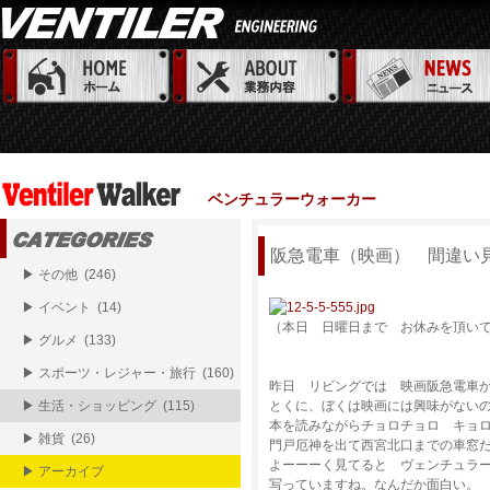
ベンチュラーウォーカー
阪急電車（映画） 間違い
▶ その他 (246)
▶ イベント (14)
（本日 日曜日まで お休みを頂い
▶ グルメ (133)
▶ スポーツ・レジャー・旅行 (160)
昨日 リビングでは 映画阪急電車
▶ 生活・ショッピング (115)
とくに、ぼくは映画には興味がない
本を読みながらチョロチョロ キョ
▶ 雑貨 (26)
門戸厄神を出て西宮北口までの車窓
よーーーく見てると ヴェンチュラ
▶ アーカイブ
写っていますね。なんだか面白い。