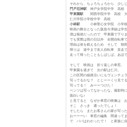
それから、ちょろちょろから 少し
門戸厄神駅
神戸女学院中学 高校
甲東園駅
関西学院中学 高校 大
仁川学院小学校中学 高校
小林駅
小林聖心女学院 小学校
映画の舞台となった阪急今津線は学
僕は報徳だったので 甲東園で下り
でも実際は雨の日以外 全開自転車
理由は体を鍛えるため そして 朝
帰りは 途中まで友人自転車 並走
走って帰ったこともしばしば。あほ
そして 映画は 折り返しの車窓。
甲東園を過ぎて 次の駅は仁川。
この区間の線路沿いにもヴェンチュ
写ってるかな？ とじーーくり見て
写ってる！ みーーつけた！
ベンツは写ってなかったな。撮影時
面白いな♪
と見てると なぜか車窓の映像は 
そこ さっき 通ったでしょ！
そしたら またお客さんの家が写っ
おーーーい 車窓の編集 間違って
で パパはわかったで！ と家族に