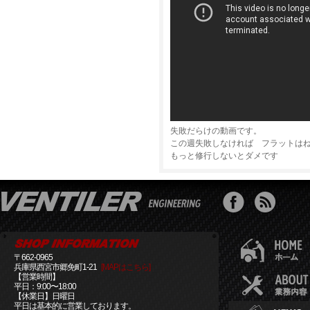
失敗だらけの動画です。
この週失敗しなければ フラットは
もっと修行しないとダメです
〒662-0965
兵庫県西宮市郷免町1-21
[MAPはこちら]
【営業時間】
平日：9:00〜18:00
【休業日】日曜日
平日は基本的に営業しております。