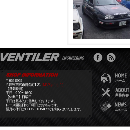
〒662-0965
兵庫県西宮市郷免町1-21
[MAPはこちら]
【営業時間】
平日：9:00〜18:00
【休業日】日曜日
平日は基本的に営業しております。
レース開催日の日曜日はお休みです。
翌月の休日はCLOSED DATESでお知らせいたします。