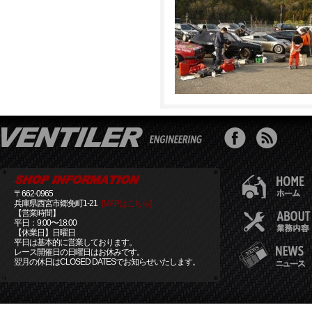
〒662-0965
兵庫県西宮市郷免町1-21
[MAPはこちら]
【営業時間】
平日：9:00〜18:00
【休業日】日曜日
平日は基本的に営業しております。
レース開催日の日曜日はお休みです。
翌月の休日はCLOSED DATESでお知らせいたします。