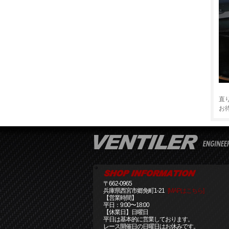
直
お
〒662-0965
兵庫県西宮市郷免町1-21
[MAPはこちら]
【営業時間】
平日：9:00〜18:00
【休業日】日曜日
平日は基本的に営業しております。
レース開催日の日曜日はお休みです。