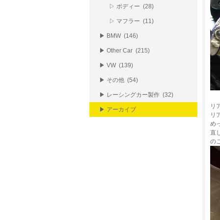
▷ ボディー (28)
▷ マフラー (11)
▶ BMW (146)
▶ Other Car (215)
▶ VW (139)
▶ その他 (54)
▶ レーシングカー製作 (32)
リ
▶ アーカイブ
リ
め
直
の