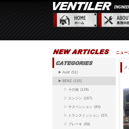
ニュー
メ
▶ Audi (51)
▶ BENZ (215)
▷ その他 (129)
▷ エンジン (167)
▷ サスペンション (83)
▷ トランスミッション (57)
▷ ブレーキ (59)