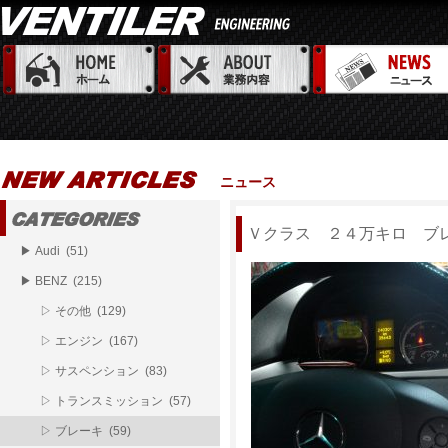
ニュース
Ｖクラス ２４万キロ ブ
▶ Audi (51)
▶ BENZ (215)
▷ その他 (129)
▷ エンジン (167)
▷ サスペンション (83)
▷ トランスミッション (57)
▷ ブレーキ (59)