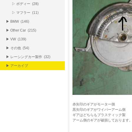
▷ ボディー (28)
▷ マフラー (11)
▶ BMW (146)
▶ Other Car (215)
▶ VW (139)
▶ その他 (54)
▶ レーシングカー製作 (32)
▶ アーカイブ
赤矢印のギアがモーター側
黒矢印のギアがワイパーアーム側
ギアはどちらもプラスティック製
アーム側のギアが破損しております