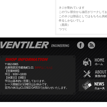
ネジが割れています
このワレ部分から油圧がリークして
このネジは部品としてはもちろん供
作るしかないでしょ
（黒田）
つづく
〒662-0965
兵庫県西宮市郷免町1-21
[MAPはこちら]
【営業時間】
平日：9:00〜18:00
【休業日】日曜日
平日は基本的に営業しております。
レース開催日の日曜日はお休みです。
翌月の休日はCLOSED DATESでお知らせいたします。