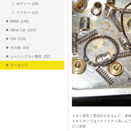
▷ ボディー (28)
▷ マフラー (11)
▶ BMW (146)
▶ Other Car (215)
▶ VW (139)
▶ その他 (54)
▶ レーシングカー製作 (32)
▶ アーカイブ
ＡＢＣ異常と警告灯が出るんだ 車
ＡＢＣポンプはメチャクチャ高いん
のご依頼