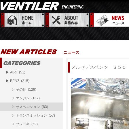
ニュース
メルセデスベンツ Ｓ５５
▶ Audi (51)
▶ BENZ (215)
▷ その他 (129)
▷ エンジン (167)
▷ サスペンション (83)
▷ トランスミッション (57)
▷ ブレーキ (59)