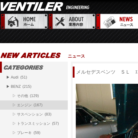
ニュース
メルセデスベンツ ＳＬ ｴ
▶ Audi (51)
▶ BENZ (215)
▷ その他 (129)
▷ エンジン (167)
▷ サスペンション (83)
▷ トランスミッション (57)
▷ ブレーキ (59)