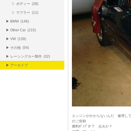
▷ ボディー (28)
▷ マフラー (11)
▶ BMW (146)
▶ Other Car (215)
▶ VW (139)
▶ その他 (54)
▶ レーシングカー製作 (32)
▶ アーカイブ
エンジンがかからないんだ 修理し
のご依頼
燃料ﾎﾟﾝﾌﾟか？ 点火か？