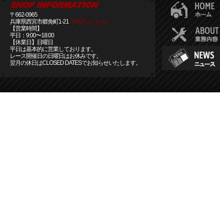
〒662-0965
兵庫県西宮市郷免町1-21
[MAPはこちら]
【営業時間】
平日：9:00〜18:00
【休業日】日曜日
平日は基本的に営業しております。
レース開催日の日曜日はお休みです。
翌月の休日はCLOSED DATESでお知らせいたします。