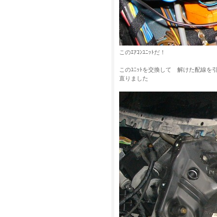
このｴｱｺﾝﾕﾆｯﾄだ！
このﾕﾆｯﾄを交換して 解けた配線を
直りました