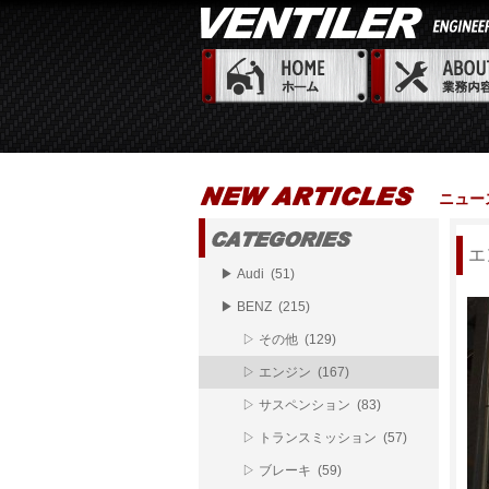
ニュー
エ
▶ Audi (51)
▶ BENZ (215)
▷ その他 (129)
▷ エンジン (167)
▷ サスペンション (83)
▷ トランスミッション (57)
▷ ブレーキ (59)