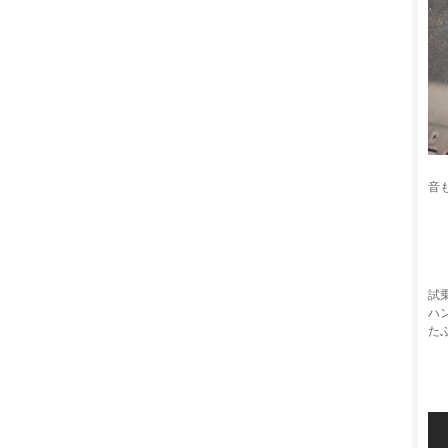
音
試
ハ
た