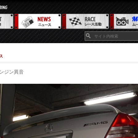
ス
ンジン異音