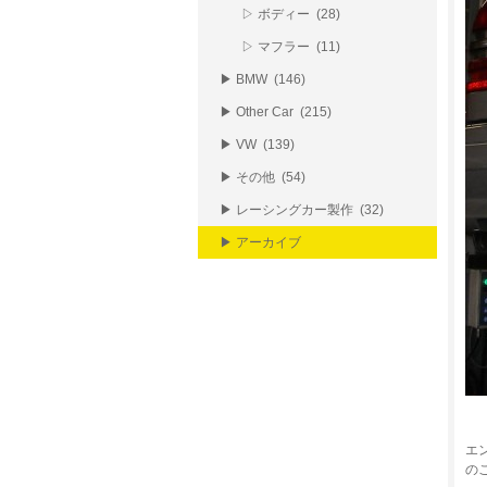
▷ ボディー (28)
▷ マフラー (11)
▶ BMW (146)
▶ Other Car (215)
▶ VW (139)
▶ その他 (54)
▶ レーシングカー製作 (32)
▶ アーカイブ
エ
の