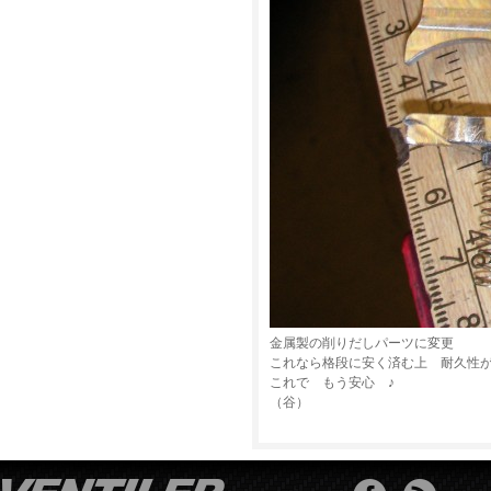
金属製の削りだしパーツに変更
これなら格段に安く済む上 耐久性
これで もう安心 ♪
（谷）