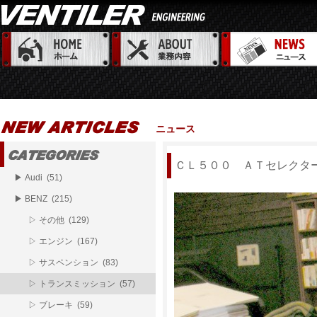
ニュース
ＣＬ５００ ＡＴセレクタ
▶ Audi (51)
▶ BENZ (215)
▷ その他 (129)
▷ エンジン (167)
▷ サスペンション (83)
▷ トランスミッション (57)
▷ ブレーキ (59)