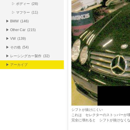
▷ ボディー (28)
▷ マフラー (11)
▶ BMW (146)
▶ Other Car (215)
▶ VW (139)
▶ その他 (54)
▶ レーシングカー製作 (32)
▶ アーカイブ
シフトが抜けにくい
これは セレクターのストッパーが
完全に壊れると シフトが抜けなく