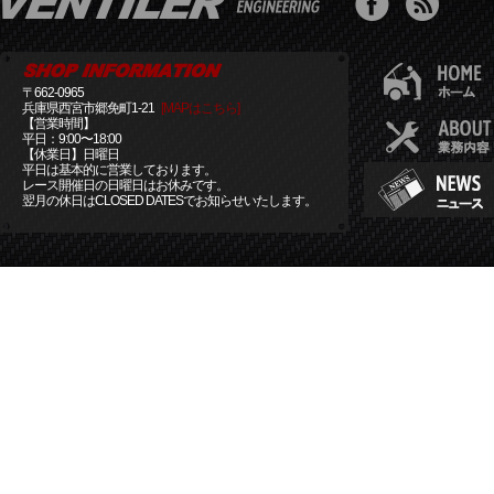
〒662-0965
兵庫県西宮市郷免町1-21
[MAPはこちら]
【営業時間】
平日：9:00〜18:00
【休業日】日曜日
平日は基本的に営業しております。
レース開催日の日曜日はお休みです。
翌月の休日はCLOSED DATESでお知らせいたします。