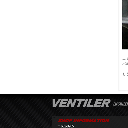
エ
バ
も
〒662-0965