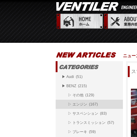
ニュー
ス
▶ Audi (51)
▶ BENZ (215)
▷ その他 (129)
▷ エンジン (167)
▷ サスペンション (83)
▷ トランスミッション (57)
▷ ブレーキ (59)