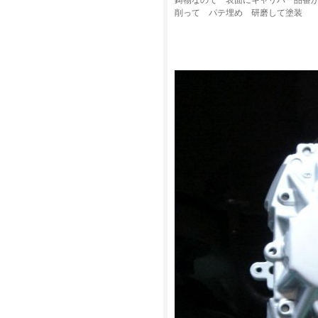
鋳物なので 表面にキャリパー品番
削って パテ埋め 研磨して塗装