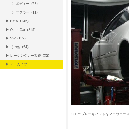
▷ ボディー (28)
▷ マフラー (11)
▶ BMW (146)
▶ Other Car (215)
▶ VW (139)
▶ その他 (54)
▶ レーシングカー製作 (32)
▶ アーカイブ
ＣＬのブレーキパッドをマーヴェラ