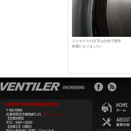
メルセデスの文字は白色で製作
綺麗になりました♪
〒662-0965
兵庫県西宮市郷免町1-21
[MAPはこちら]
【営業時間】
平日：9:00〜18:00
【休業日】日曜日
平日は基本的に営業しております。