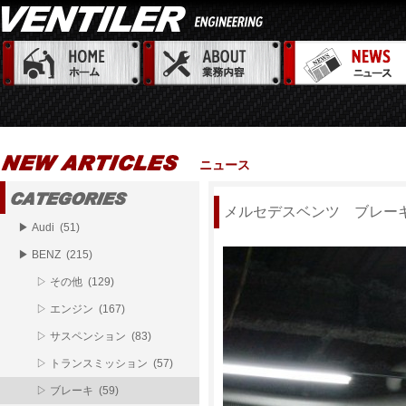
ニュース
メルセデスベンツ ブレー
▶ Audi (51)
▶ BENZ (215)
▷ その他 (129)
▷ エンジン (167)
▷ サスペンション (83)
▷ トランスミッション (57)
▷ ブレーキ (59)