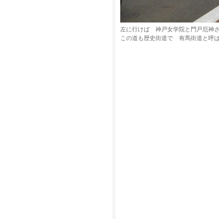
左に行けば 神戸女学院と門戸厄神
この道も歴史街道で 有馬街道と呼