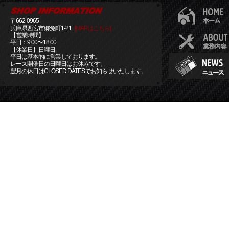
〒662-0965
兵庫県西宮市郷免町1-21
[MAPはこちら]
【営業時間】
平日：9:00〜18:00
【休業日】日曜日
平日は基本的に営業しております。
レース開催日の日曜日はお休みです。
翌月の休日はCLOSED DATESでお知らせいたします。