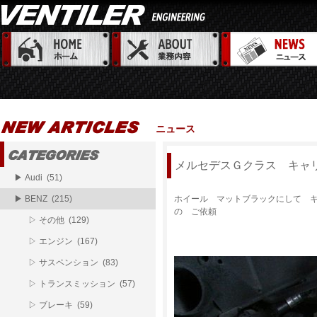
ニュース
メルセデスＧクラス キャ
▶ Audi (51)
▶ BENZ (215)
ホイール マットブラックにして 
の ご依頼
▷ その他 (129)
▷ エンジン (167)
▷ サスペンション (83)
▷ トランスミッション (57)
▷ ブレーキ (59)