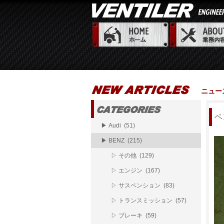
ニュー
ベ
▶ Audi (51)
▶ BENZ (215)
▷ その他 (129)
▷ エンジン (167)
▷ サスペンション (83)
▷ トランスミッション (57)
▷ ブレーキ (59)