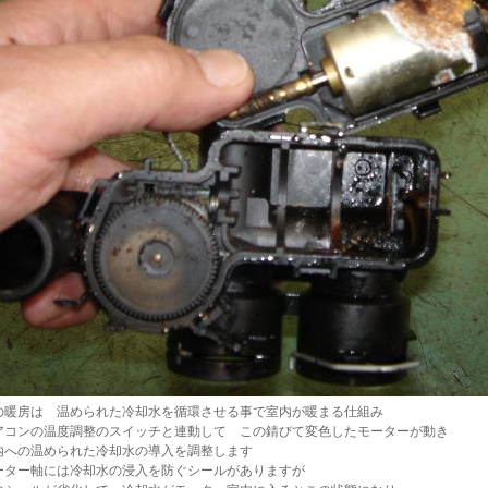
の暖房は 温められた冷却水を循環させる事で室内が暖まる仕組み
アコンの温度調整のスイッチと連動して この錆びて変色したモーターが動き
内への温められた冷却水の導入を調整します
ーター軸には冷却水の浸入を防ぐシールがありますが