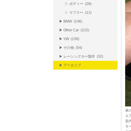
▷ ボディー (28)
▷ マフラー (11)
▶ BMW (146)
▶ Other Car (215)
▶ VW (139)
▶ その他 (54)
▶ レーシングカー製作 (32)
▶ アーカイブ
車
エ
室
モ