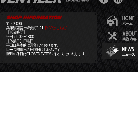
〒662-0965
兵庫県西宮市郷免町1-21
[MAPはこちら]
【営業時間】
平日：9:00〜18:00
【休業日】日曜日
平日は基本的に営業しております。
レース開催日の日曜日はお休みです。
翌月の休日はCLOSED DATESでお知らせいたします。