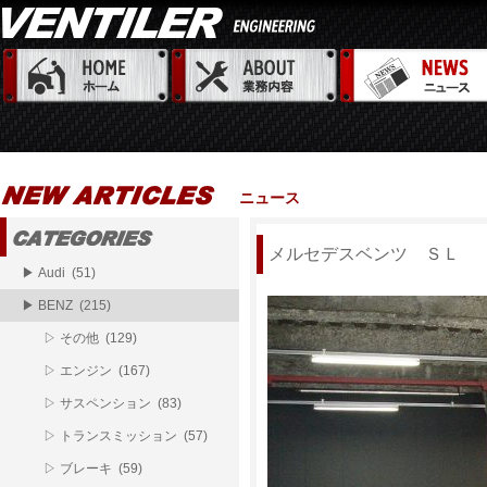
ニュース
メルセデスベンツ ＳＬ
▶ Audi (51)
▶ BENZ (215)
▷ その他 (129)
▷ エンジン (167)
▷ サスペンション (83)
▷ トランスミッション (57)
▷ ブレーキ (59)