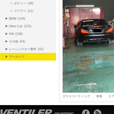
▷ ボディー (28)
▷ マフラー (11)
▶ BMW (146)
▶ Other Car (215)
▶ VW (139)
▶ その他 (54)
▶ レーシングカー製作 (32)
▶ アーカイブ
ガラスコーティング 車検 エア