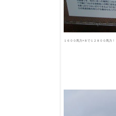
１６００馬力×８で１２８００馬力！