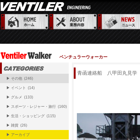
ベンチュラーウォーカー
青函連絡船 八甲田丸見学
▶ その他 (246)
▶ イベント (14)
▶ グルメ (133)
▶ スポーツ・レジャー・旅行 (160)
▶ 生活・ショッピング (115)
▶ 雑貨 (26)
▶ アーカイブ