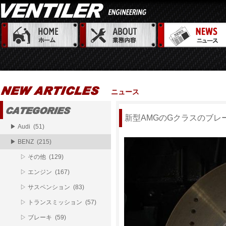
ニュース
新型AMGのGクラスのブレ
▶ Audi (51)
▶ BENZ (215)
▷ その他 (129)
▷ エンジン (167)
▷ サスペンション (83)
▷ トランスミッション (57)
▷ ブレーキ (59)