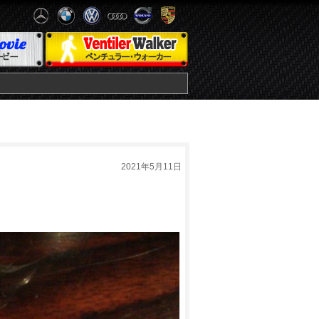
2021年5月11日