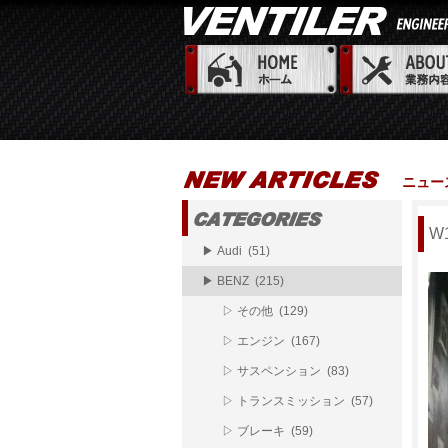
ニュー
W
▶ Audi (51)
▶ BENZ (215)
▷ その他 (129)
▷ エンジン (167)
▷ サスペンション (83)
▷ トランスミッション (57)
▷ ブレーキ (59)