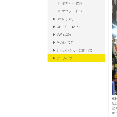
▷ ボディー (28)
▷ マフラー (11)
▶ BMW (146)
▶ Other Car (215)
▶ VW (139)
▶ その他 (54)
▶ レーシングカー製作 (32)
▶ アーカイブ
車検
足
堂
か