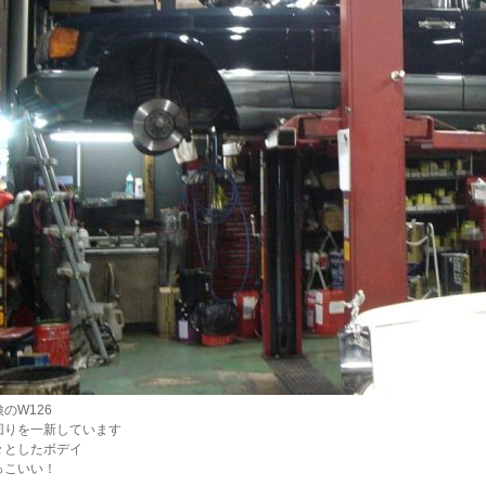
のW126
回りを一新しています
々としたボデイ
っこいい！