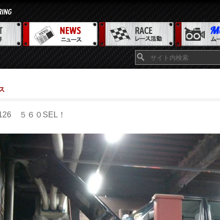
ス
126 ５６０SEL！