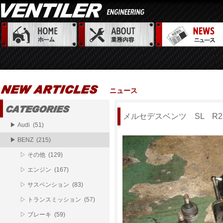
ニュース
メルセデスベンツ SL R
▶ Audi (51)
▶ BENZ (215)
▷ その他 (129)
▷ エンジン (167)
▷ サスペンション (83)
▷ トランスミッション (57)
▷ ブレーキ (59)