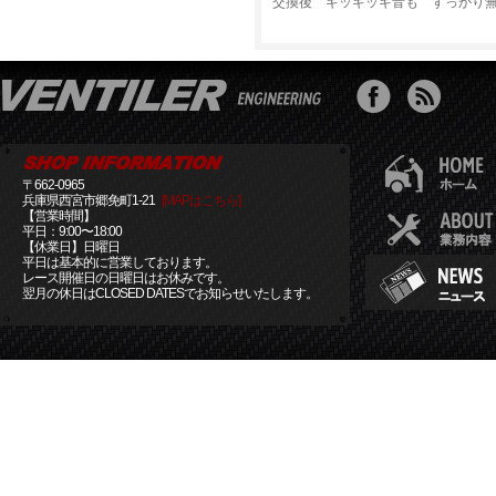
交換後 ギッギッギ音も すっかり
〒662-0965
兵庫県西宮市郷免町1-21
[MAPはこちら]
【営業時間】
平日：9:00〜18:00
【休業日】日曜日
平日は基本的に営業しております。
レース開催日の日曜日はお休みです。
翌月の休日はCLOSED DATESでお知らせいたします。