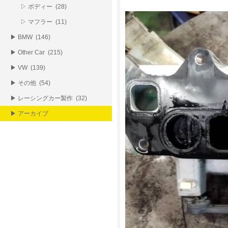
▷ ボディー (28)
▷ マフラー (11)
▶ BMW (146)
▶ Other Car (215)
▶ VW (139)
▶ その他 (54)
▶ レーシングカー製作 (32)
▶ アーカイブ