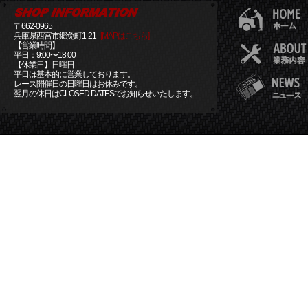
〒662-0965
兵庫県西宮市郷免町1-21
[MAPはこちら]
【営業時間】
平日：9:00〜18:00
【休業日】日曜日
平日は基本的に営業しております。
レース開催日の日曜日はお休みです。
翌月の休日はCLOSED DATESでお知らせいたします。